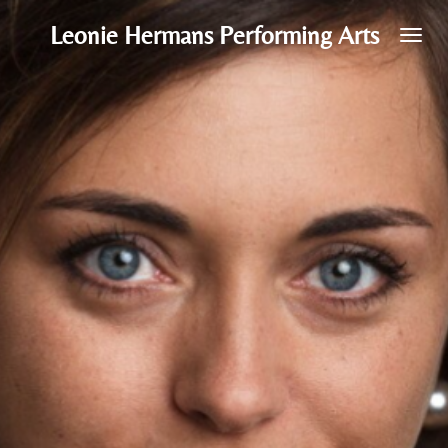
Ga
Leonie Hermans Performing Arts
direct
naar
de
hoofdinhoud