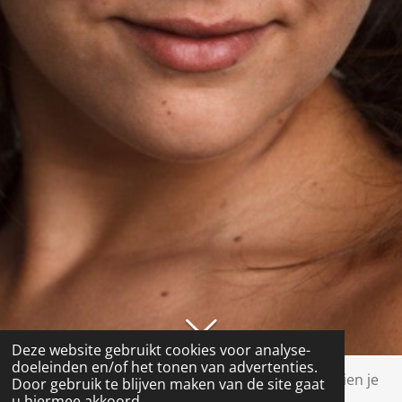
Deze website gebruikt cookies voor analyse-
doeleinden en/of het tonen van advertenties.
Aan deze website wordt hard gebouwd, dus we zien je
Door gebruik te blijven maken van de site gaat
u hiermee akkoord.
graag binnenkort terug!!